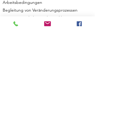
Arbeitsbedingungen
Begleitung von Veränderungsprozessen
Organisationskultur und Teamklima
Kommunikation und Zusammenarbeit
Führungsthemen und Qualifikation
Diversity, Alternsgerechtes Arbeiten
Überlastung/Burnout, Konflikte, Mobbing
Start
Kontakt
Über mich
FAQs
Psychologische Beratung
Psychologische Diagnostik
Supervision & Coaching
Unterstützung von Führungskräften
Wittegasse 10, 1130 Wien
psychologie@wischin.at
0676 6188560